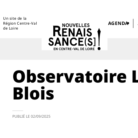
Un site de la
AGENDA
Région Centre-Val
de Loire
Observatoire L
Blois
PUBLIÉ LE
02/09/2025