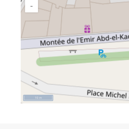
−
10 m