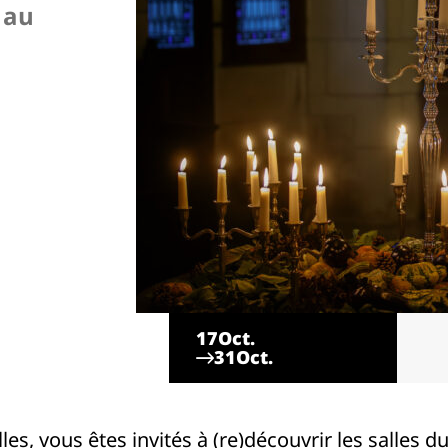
 au
17
Oct.
31
Oct.
les, vous êtes invités à (re)découvrir les salles d