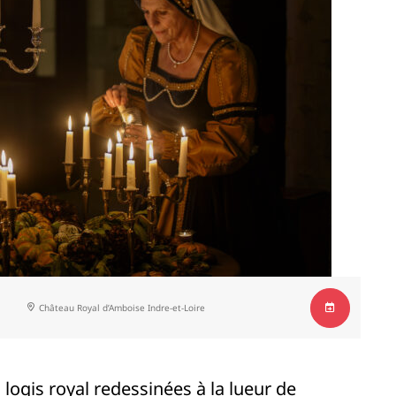
Château Royal d’Amboise
Indre-et-Loire
u logis royal redessinées à la lueur de