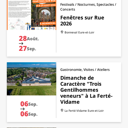
Festivals / Nocturnes, Spectacles /
Concerts
Fenêtres sur Rue
2026
Bonneval
Eure-et-Loir
28
Août.
27
Sep.
Gastronomie, Visites / Ateliers
Dimanche de
Caractère "Trois
Gentilhommes
veneurs" à La Ferté-
Vidame
06
Sep.
La Ferté-Vidame
Eure-et-Loir
06
Sep.