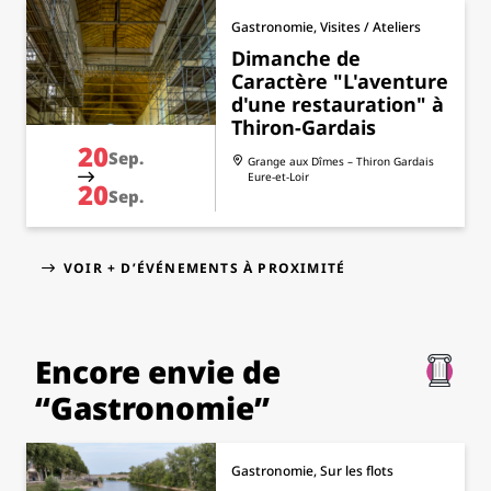
Gastronomie, Visites / Ateliers
Dimanche de
Caractère "L'aventure
d'une restauration" à
Thiron-Gardais
20
Sep.
Grange aux Dîmes – Thiron Gardais
Eure-et-Loir
20
Sep.
VOIR + D’ÉVÉNEMENTS À PROXIMITÉ
Encore envie de
“Gastronomie”
Gastronomie, Sur les flots