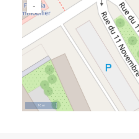
−
10 m