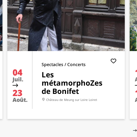
Spectacles / Concerts
04
Les
Juil.
métamorphoZes
de Bonifet
23
Août.
Château de Meung sur Loire
Loiret