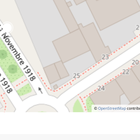
©
OpenStreetMap
contrib