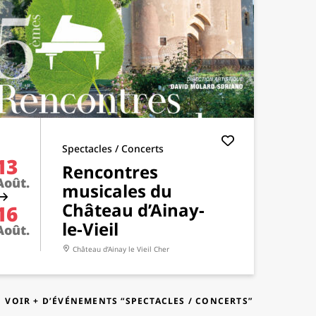
Spectacles / Concerts
13
Rencontres
Août.
musicales du
Château d’Ainay-
16
le-Vieil
Août.
Château d’Ainay le Vieil
Cher
VOIR + D’ÉVÉNEMENTS “SPECTACLES / CONCERTS”