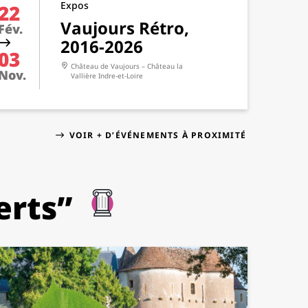
Expos
22
Vaujours Rétro,
Fév.
2016-2026
03
Château de Vaujours – Château la
Nov.
Vallière
Indre-et-Loire
VOIR + D’ÉVÉNEMENTS À PROXIMITÉ
erts”