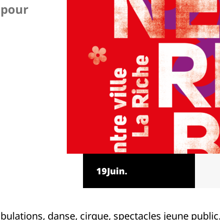
 pour
u
19
Juin.
lations, danse, cirque, spectacles jeune public…