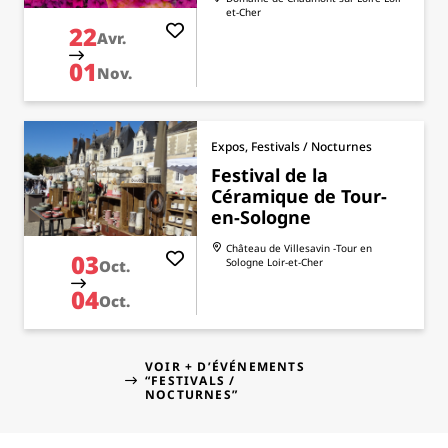
et-Cher
22
Avr.
01
Nov.
Expos, Festivals / Nocturnes
Festival de la
Céramique de Tour-
en-Sologne
Château de Villesavin -Tour en
03
Sologne
Loir-et-Cher
Oct.
04
Oct.
VOIR + D’ÉVÉNEMENTS
“FESTIVALS /
NOCTURNES”