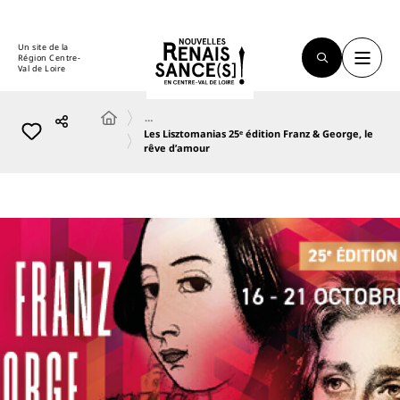
Un site de la
Région Centre-
Val de Loire
…
Les Lisztomanias 25ᵉ édition Franz & George, le
rêve d’amour