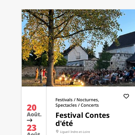
Festivals / Nocturnes,
20
Spectacles / Concerts
Festival Contes
Août.
d'été
23
Ligueil
Indre-et-Loire
Août.