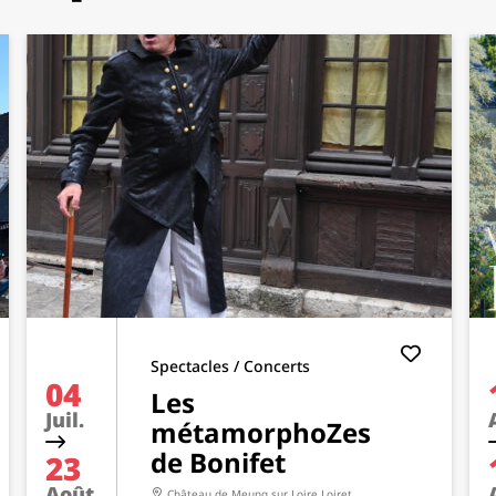
Spectacles / Concerts
04
Les
Juil.
métamorphoZes
de Bonifet
23
Août.
Château de Meung sur Loire
Loiret