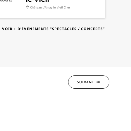
Château d’Ainay le Vieil
Cher
VOIR + D’ÉVÉNEMENTS “SPECTACLES / CONCERTS”
SUIVANT