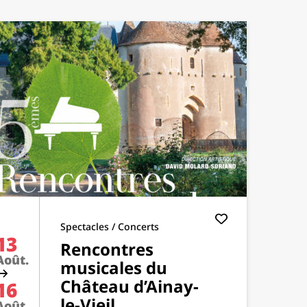
Spectacles / Concerts
13
Rencontres
Août.
musicales du
Château d’Ainay-
16
le-Vieil
Août.