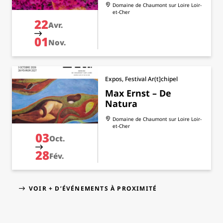
Domaine de Chaumont sur Loire
Loir-
et-Cher
22
Avr.
01
Nov.
Expos, Festival Ar(t]chipel
Max Ernst – De
Natura
Domaine de Chaumont sur Loire
Loir-
et-Cher
03
Oct.
28
Fév.
VOIR + D’ÉVÉNEMENTS À PROXIMITÉ