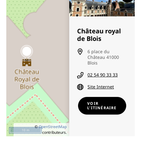
Château royal
de Blois
6 place du
Château 41000
Blois
02 54 90 33 33
Site Internet
VOIR
L’ITINÉRAIRE
©
OpenStreetMap
10 m
contributeurs.