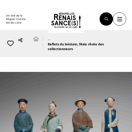
Un site de la
Région Centre-
Val de Loire
…
Reflets du lointain, l’Asie rêvée des
collectionneurs