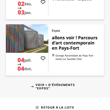
02
Fév.
03
Jan.
Expos
allons voir ! Parcours
d'art contemporain
en Pays-Fort
Grange Pyramidale du Pays Fort -
04
Vailly sur Sauldre
Cher
Juil.
04
Oct.
VOIR + D’ÉVÉNEMENTS
“EXPOS”
RETOUR À LA LISTE