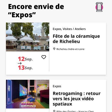
Encore envie de
“Expos”
Expos, Visites / Ateliers
Fête de la céramique
de Richelieu
Richelieu
Indre-et-Loire
12
Sep.
13
Sep.
Expos
Retrogaming : retour
vers les jeux vidéo
spatiaux
Pôle des Étoiles – Nançay
Cher