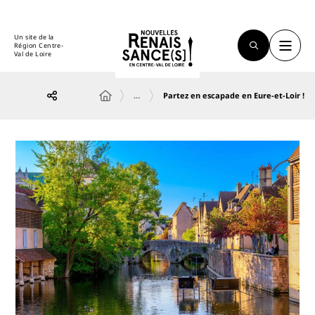
Un site de la
Région Centre-
Val de Loire
…
Partez en escapade en Eure-et-Loir !