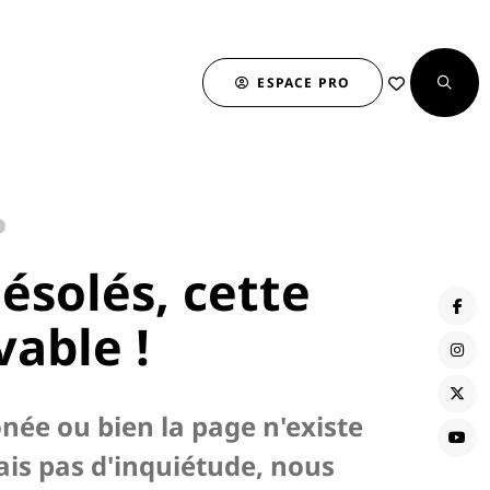
ESPACE PRO
…
solés, cette
vable !
onée ou bien la page n'existe
ais pas d'inquiétude, nous