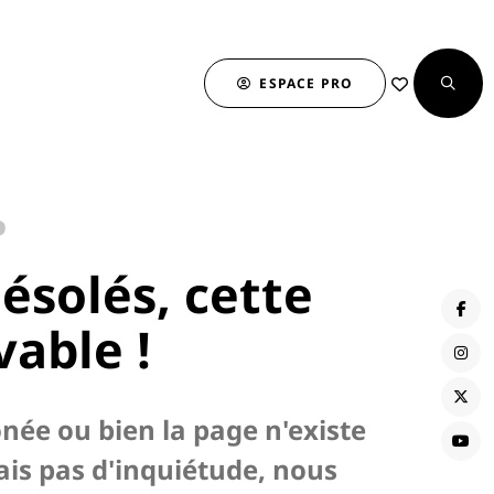
ESPACE PRO
…
solés, cette
vable !
onée ou bien la page n'existe
ais pas d'inquiétude, nous