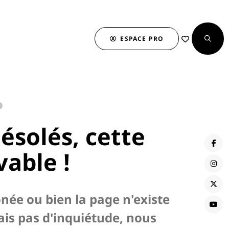
ESPACE PRO
…
solés, cette
vable !
onée ou bien la page n'existe
ais pas d'inquiétude, nous