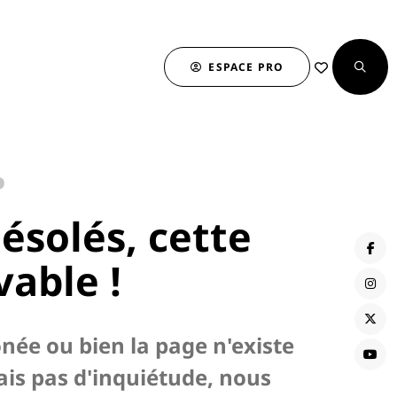
ESPACE PRO
…
solés, cette
vable !
onée ou bien la page n'existe
ais pas d'inquiétude, nous