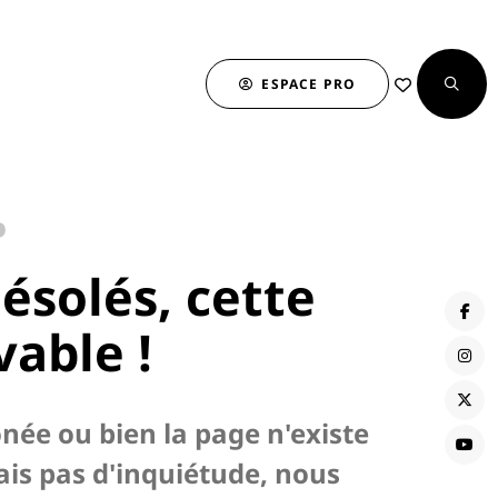
ESPACE PRO
…
solés, cette
vable !
onée ou bien la page n'existe
ais pas d'inquiétude, nous