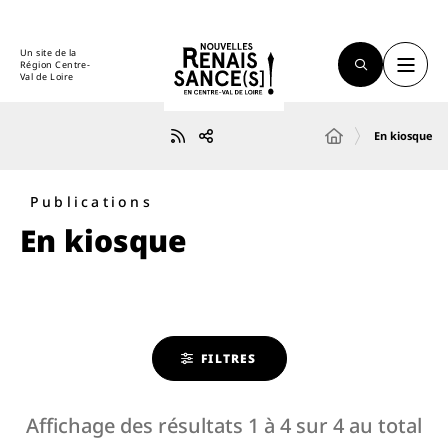
Un site de la
Région Centre-
Val de Loire
En kiosque
Publications
En kiosque
FILTRES
Affichage des résultats
1
à
4
sur
4
au total