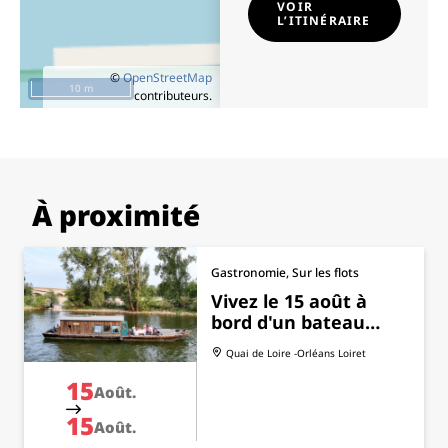
VOIR
L’ITINÉRAIRE
©
OpenStreetMap
10 m
contributeurs.
À proximité
Gastronomie, Sur les flots
Vivez le 15 août à
bord d'un bateau…
Quai de Loire -Orléans
Loiret
15
Août.
15
Août.