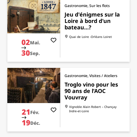
Gastronomie, Sur les flots
Jeu d'énigmes sur la
Loire à bord d'un
bateau…?
Quai de Loire -Orléans
Loiret
02
Mai.
30
Sep.
Gastronomie, Visites / Ateliers
Troglo vino pour les
90 ans de l’AOC
Vouvray
Vignoble Alain Robert – Chançay
21
Indre-et-Loire
Fév.
19
Déc.