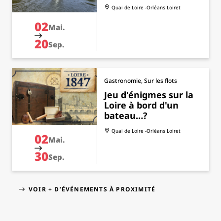
Quai de Loire -Orléans
Loiret
02
Mai.
20
Sep.
Gastronomie, Sur les flots
Jeu d'énigmes sur la
Loire à bord d'un
bateau…?
Quai de Loire -Orléans
Loiret
02
Mai.
30
Sep.
VOIR + D’ÉVÉNEMENTS À PROXIMITÉ