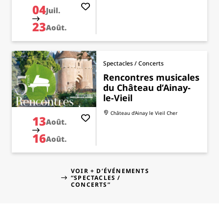
04
Juil.
23
Août.
Spectacles / Concerts
Rencontres musicales
du Château d’Ainay-
le-Vieil
Château d’Ainay le Vieil
Cher
13
Août.
16
Août.
VOIR + D’ÉVÉNEMENTS
“SPECTACLES /
CONCERTS”