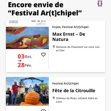
Encore envie de
“Festival Ar(t]chipel”
Expos, Festival Ar(t]chipel
Max Ernst – De
Natura
Domaine de Chaumont sur Loire
Loir-
et-Cher
03
Oct.
28
Fév.
Festival Ar(t]chipel
Fête de la Citrouille
Château du Rivau -Lémeré
Indre-et-
Loire