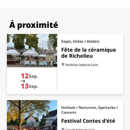
À proximité
Expos, Visites / Ateliers
Fête de la céramique
de Richelieu
Richelieu
Indre-et-Loire
12
Sep.
13
Sep.
Festivals / Nocturnes, Spectacles /
Concerts
Festival Contes d'été
Ligueil
Indre-et-Loire