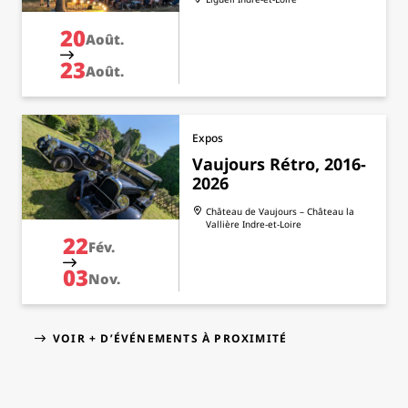
20
Août.
23
Août.
Expos
Vaujours Rétro, 2016-
2026
Château de Vaujours – Château la
Vallière
Indre-et-Loire
22
Fév.
03
Nov.
VOIR + D’ÉVÉNEMENTS À PROXIMITÉ