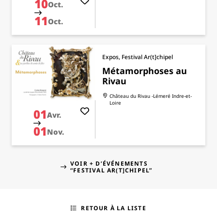
10
Oct.
11
Oct.
Expos, Festival Ar(t]chipel
Métamorphoses au
Rivau
Château du Rivau -Lémeré
Indre-et-
Loire
01
Avr.
01
Nov.
VOIR + D’ÉVÉNEMENTS
“FESTIVAL AR(T]CHIPEL”
RETOUR À LA LISTE