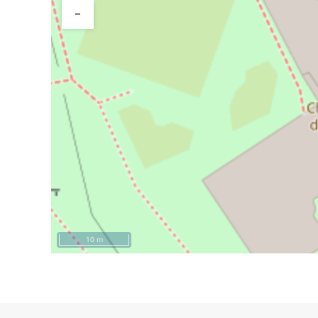
−
10 m