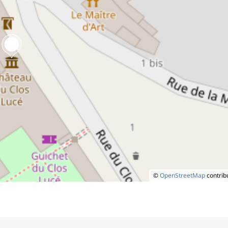
©
OpenStreetMap
contrib