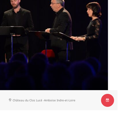
Château du Clos Lucé -Amboise
Indre-et-Loire