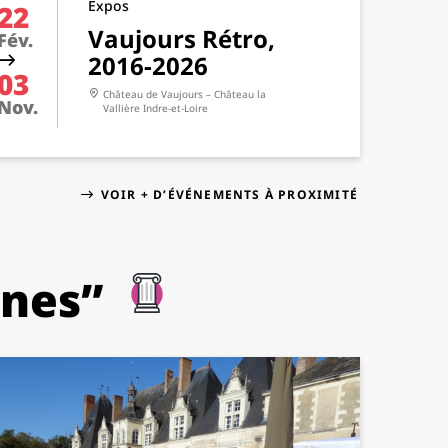
Expos
22
Vaujours Rétro,
Fév.
2016-2026
03
Château de Vaujours – Château la
Nov.
Vallière
Indre-et-Loire
VOIR + D’ÉVÉNEMENTS À PROXIMITÉ
rnes”