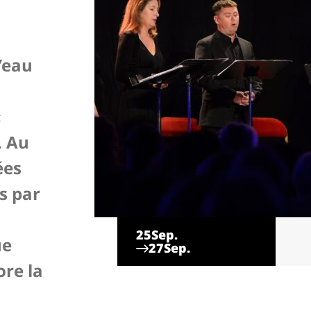
’eau
«
. Au
ées
s par
25
Sep.
ue
27
Sep.
ore la