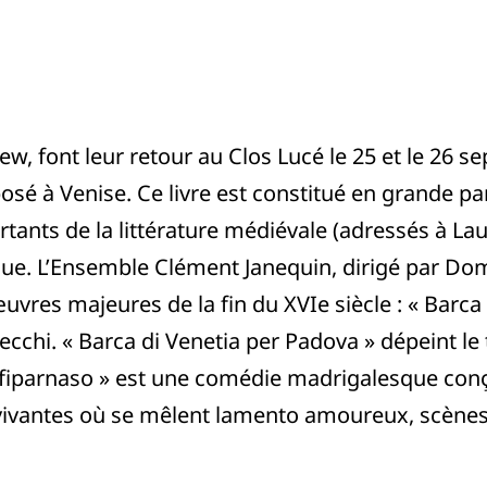
new, font leur retour au Clos Lucé le 25 et le 26 
é à Venise. Ce livre est constitué en grande pa
rtants de la littérature médiévale (adressés à La
que. L’Ensemble Clément Janequin, dirigé par Do
es majeures de la fin du XVIe siècle : « Barca 
ecchi. « Barca di Venetia per Padova » dépeint le 
fiparnaso » est une comédie madrigalesque con
s vivantes où se mêlent lamento amoureux, scèn